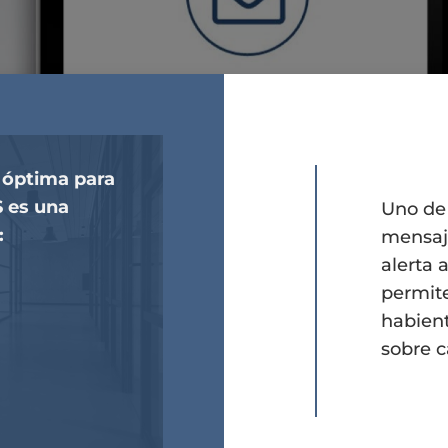
 óptima para
S es una
Uno de 
:
mensaj
alerta 
permite
habien
sobre c