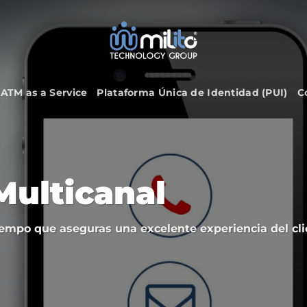
ATM as a Service
Plataforma Única de Identidad (PUI)
C
Multicanal
empo que aseguras una excelente experiencia del cli