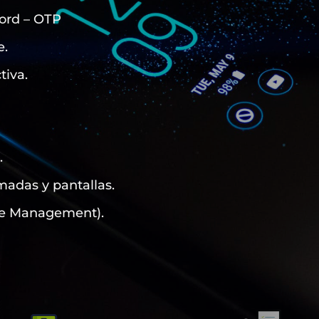
ord – OTP
e.
tiva.
.
madas y pantallas.
e Management).