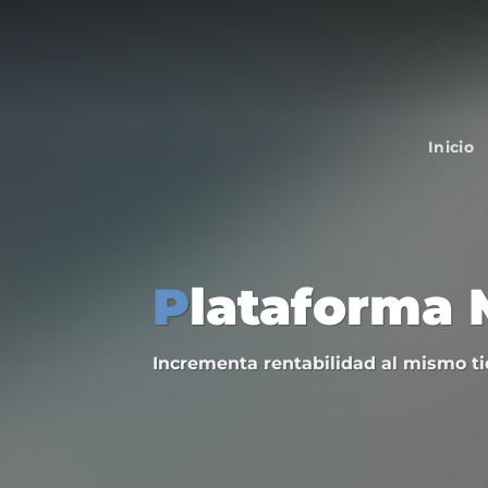
Saltar
al
contenido
Inicio
P
lataforma 
Incrementa rentabilidad al mismo ti