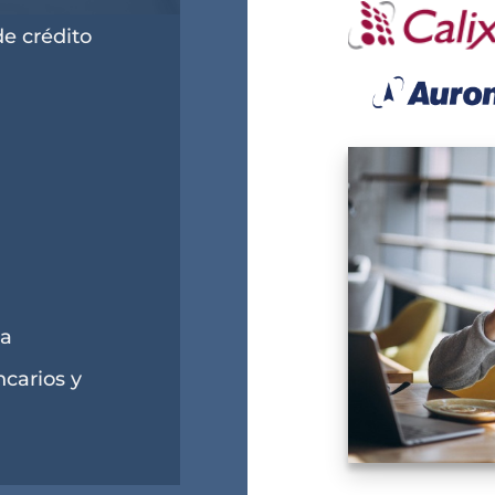
de crédito
ña
ncarios y